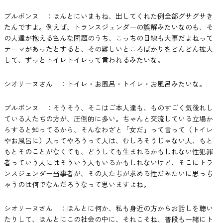
ブルボンヌ ：ほんとにいまもね、出してくれた例全部グサグサき
たんですよ。例えば、トランスジェンダーの誤解みたいなのも、そ
の人達が抱える色んな問題のうち、こっちの目線も大事だよねって
テーマがあったとすると、その難しいところばかりをどんどん拡大
して、ずっとトイレトイレって言われるみたいな。
シオリーヌさん ：トイレ・お風呂・トイレ・お風呂みたいな。
ブルボンヌ ：そうそう、そこはご本人達も、ものすごく気後れし
ている人たちの方が、圧倒的に多い。ちゃんと交流している立場か
らすると知ってるから、そんなわざと「女だ」って言って（トイレ
やお風呂に）入ってやろうって人は、むしろそうじゃない人、もと
もとそのことがなくても、どうしても生まれるかもしれない性犯罪
者っていう人にはそういう人もいるかもしれないけど、そこにトラ
ンスジェンダー当事者が、その人たちが求める性だみたいに思っち
ゃうのは何でなんだろうなって思いますよね。
シオリーヌさん ：ほんとに何か、私も身近の方からお話しを聴い
たりして、ほんとにこの社会の中に、それこそね、普段も一緒にト