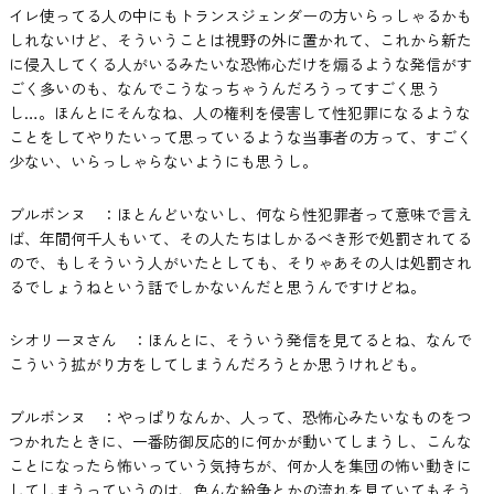
イレ使ってる人の中にもトランスジェンダーの方いらっしゃるかも
しれないけど、そういうことは視野の外に置かれて、これから新た
に侵入してくる人がいるみたいな恐怖心だけを煽るような発信がす
ごく多いのも、なんでこうなっちゃうんだろうってすごく思う
し…。ほんとにそんなね、人の権利を侵害して性犯罪になるような
ことをしてやりたいって思っているような当事者の方って、すごく
少ない、いらっしゃらないようにも思うし。
ブルボンヌ ：ほとんどいないし、何なら性犯罪者って意味で言え
ば、年間何千人もいて、その人たちはしかるべき形で処罰されてる
ので、もしそういう人がいたとしても、そりゃあその人は処罰され
るでしょうねという話でしかないんだと思うんですけどね。
シオリーヌさん ：ほんとに、そういう発信を見てるとね、なんで
こういう拡がり方をしてしまうんだろうとか思うけれども。
ブルボンヌ ：やっぱりなんか、人って、恐怖心みたいなものをつ
つかれたときに、一番防御反応的に何かが動いてしまうし、こんな
ことになったら怖いっていう気持ちが、何か人を集団の怖い動きに
してしまうっていうのは、色んな紛争とかの流れを見ていてもそう