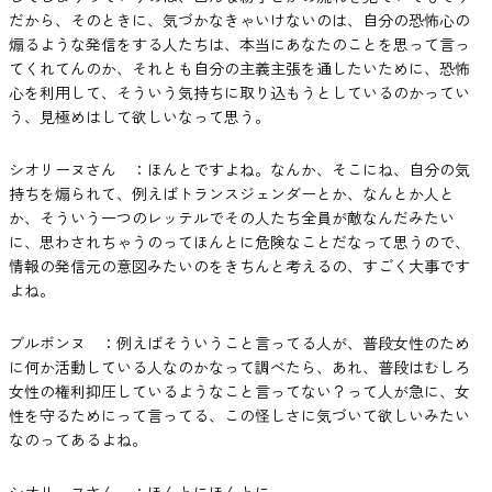
だから、そのときに、気づかなきゃいけないのは、自分の恐怖心の
煽るような発信をする人たちは、本当にあなたのことを思って言っ
てくれてんのか、それとも自分の主義主張を通したいために、恐怖
心を利用して、そういう気持ちに取り込もうとしているのかってい
う、見極めはして欲しいなって思う。
シオリーヌさん ：ほんとですよね。なんか、そこにね、自分の気
持ちを煽られて、例えばトランスジェンダーとか、なんとか人と
か、そういう一つのレッテルでその人たち全員が敵なんだみたい
に、思わされちゃうのってほんとに危険なことだなって思うので、
情報の発信元の意図みたいのをきちんと考えるの、すごく大事です
よね。
ブルボンヌ ：例えばそういうこと言ってる人が、普段女性のため
に何か活動している人なのかなって調べたら、あれ、普段はむしろ
女性の権利抑圧しているようなこと言ってない？って人が急に、女
性を守るためにって言ってる、この怪しさに気づいて欲しいみたい
なのってあるよね。
シオリーヌさん ：ほんとにほんとに。