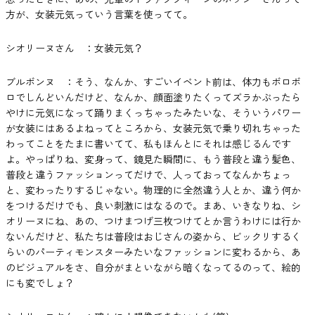
方が、女装元気っていう言葉を使ってて。
シオリーヌさん ：女装元気？
ブルボンヌ ：そう、なんか、すごいイベント前は、体力もボロボ
ロでしんどいんだけど、なんか、顔面塗りたくってズラかぶったら
やけに元気になって踊りまくっちゃったみたいな、そういうパワー
が女装にはあるよねってところから、女装元気で乗り切れちゃった
わってことをたまに書いてて、私もほんとにそれは感じるんです
よ。やっぱりね、変身って、鏡見た瞬間に、もう普段と違う髪色、
普段と違うファッションってだけで、人っておってなんかちょっ
と、変わったりするじゃない。物理的に全然違う人とか、違う何か
をつけるだけでも、良い刺激にはなるので。まあ、いきなりね、シ
オリーヌにね、あの、つけまつげ三枚つけてとか言うわけには行か
ないんだけど、私たちは普段はおじさんの姿から、ビックリするく
らいのパーティモンスターみたいなファッションに変わるから、あ
のビジュアルをさ、自分がまといながら暗くなってるのって、絵的
にも変でしょ？