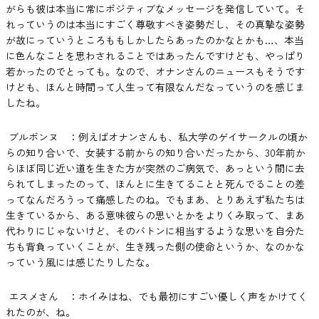
がらも彼は本当に常にポジティブなメッセージを発信していて。そ
れっていうのは本当にすごく尊敬すべき姿勢だし、その真摯な姿勢
が故にっていうところももしかしたらあったのかなとかも…、本当
に色んなことを思わされることではあったんですけども、やっぱり
若かったのでとっても。なので、オナンさんのニュースもそうです
けども、ほんと時間って人生って有限なんだなっていうのを感じま
したね。
ブルボンヌ ：例えばオナンさんも、私大学のゲイサークルの頃か
らの知り合いで、女装する前からの知り合いだったから、30年前か
らほぼ同じ近い道を生きた方が突然のご病気で、あっという間に去
られてしまったのって、ほんとに生きてることと死んでることの差
ってなんだろうって痛感したのね。でもまあ、とりあえず私たちは
生きているから、ある意味彼らの思いとかをよりくみ取って、まあ
代わりにじゃないけど、そのバトンに相当するような思いを自分た
ちも背負っていくことが、生き残った側の使命というか、なのかな
っていう風には感じたりしたな。
エスメさん ：ホイみはね、でも最初にすごい優しく声をかけてく
れたのが、ね。