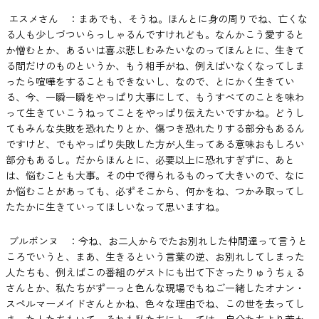
エスメさん ：まあでも、そうね。ほんとに身の周りでね、亡くな
る人も少しづついらっしゃるんですけれども。なんかこう愛すると
か憎むとか、あるいは喜ぶ悲しむみたいなのってほんとに、生きて
る間だけのものというか、もう相手がね、例えばいなくなってしま
ったら喧嘩をすることもできないし、なので、とにかく生きてい
る、今、一瞬一瞬をやっぱり大事にして、もうすべてのことを味わ
って生きていこうねってことをやっぱり伝えたいですかね。どうし
てもみんな失敗を恐れたりとか、傷つき恐れたりする部分もあるん
ですけど、でもやっぱり失敗した方が人生ってある意味おもしろい
部分もあるし。だからほんとに、必要以上に恐れすぎずに、あと
は、悩むことも大事。その中で得られるものって大きいので、なに
か悩むことがあっても、必ずそこから、何かをね、つかみ取ってし
たたかに生きていってほしいなって思いますね。
ブルボンヌ ：今ね、お二人からでたお別れした仲間達って言うと
ころでいうと、まあ、生きるという言葉の逆、お別れしてしまった
人たちも、例えばこの番組のゲストにも出て下さったりゅうちぇる
さんとか、私たちがずーっと色んな現場でもねご一緒したオナン・
スペルマーメイドさんとかね、色々な理由でね、この世を去ってし
まった人たちもいて、それも私たちにとっては、自分たちより若か