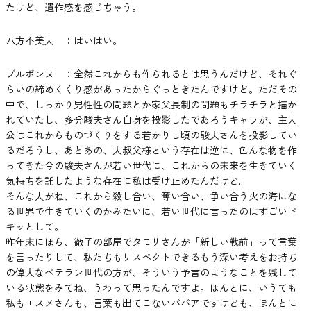
たけど、遺作感を感じちゃう。
八方不美人 ：はいはい。
ブルボンヌ ：全然これからも作られるとは思うんだけど、それぐ
らいの締めくくり感があったからぐっときたんですけど。ただその
中で、しっかり男性性の問題とか家父長制の問題もチラチラと描か
れていたし、多分駿夫さん自身を投影したであろうキャラが、主人
公はこれからものづくりをする若かりし頃の駿夫さんを投影してい
るだろうし、あとあの、大叔父様という存在は逆に、色んな物を作
ってきた今の駿夫さんが若い世代に、これからの未来を生きていく
気持ちを託したような存在に私は受け止めたんだけど。
そんな人がね、これから殺し合い、奪い合い、争い合う火の海にな
る世界で生きていくのかみたいに、若い世代に言ったのはすごいド
キッとして。
昨年末にほら、徹子の部屋でタモリさんが「新しい戦前」って言葉
を言ったりして、私たちもリスペクトできるもう深い考えをお持ち
の偉大なベテラン世代の方が、そういう予言のようなことを残して
いる状態をみてね、うわって思ったんですよ。ほんとに、いうても
私もエスメさんも、言葉も出てこないババアですけども、ほんとに