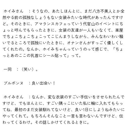
ホイみさん ：そうなの、あたしほんとに、まだ八方不美人とか全
然やる前の孤独なしょうもない女装みたいな時代があったんですけ
ど。そのときに、アマランスカフェっていう代官山のイベントにち
ょっと呼んでもらったときに、女装の友達が一人もいなくて、楽屋
でちょこちょこちょこってこじんまりしながら、みんなわいわい騒
いでるところで孤独にいたときに、オナンさんがすっごく優しくし
てくれたの。なんか、ホイみちゃんっていうのって感じで、「ちょ
っとあのここの乳首にシール貼って」って。
一同 ：（笑い）。
ブルボンヌ ：良い出会い！
ホイみさん ：なんか、変な衣装のすごい手伝いをさせられたんで
すけど、でもほんとに、すごい隅っこにいた私に輪に入れてもらっ
てね、最初のまだ女装馴れてないけど、良い1日にしようねみたいに
やってくれて。もちろんそんなこと一言も言わないんですけど、伝
わってくるわけ。その話しかけてくれるときに。