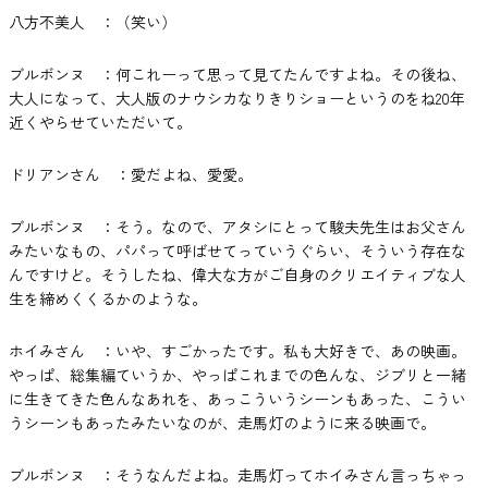
八方不美人 ：（笑い）
ブルボンヌ ：何これーって思って見てたんですよね。その後ね、
大人になって、大人版のナウシカなりきりショーというのをね20年
近くやらせていただいて。
ドリアンさん ：愛だよね、愛愛。
ブルボンヌ ：そう。なので、アタシにとって駿夫先生はお父さん
みたいなもの、パパって呼ばせてっていうぐらい、そういう存在な
んですけど。そうしたね、偉大な方がご自身のクリエイティブな人
生を締めくくるかのような。
ホイみさん ：いや、すごかったです。私も大好きで、あの映画。
やっぱ、総集編ていうか、やっぱこれまでの色んな、ジブリと一緒
に生きてきた色んなあれを、あっこういうシーンもあった、こうい
うシーンもあったみたいなのが、走馬灯のように来る映画で。
ブルボンヌ ：そうなんだよね。走馬灯ってホイみさん言っちゃっ