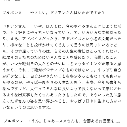
ブルボンヌ ：やさしい。ドリアンさんはいかがですか？
ドリアンさん ：いや、ほんとに、今のホイみさんと同じような形
で、もう好きにやっちゃいなっていう。で、いろいろな文句だった
り、まあ、アドバイスだったり、アドバイスという名の文句だった
り、様々なことを投げかけてくる方って言うのは周りにいるけど
も、その方達っていうのは、自分の人生の責任はとってくれない。
結局その人たちのためにいろんなことを諦めたり、我慢したこと
が、いつか絶対その人たちのせいにしちゃうタイミングが来ると思
うから、それって絶対ポジティブなものではないし。やっぱり自分
が好きなこと、自分がやりたいことを多少みっともなくても良いか
らやるのが、やっぱ一度きりの人生だと思う。実際、今年も去年も
なんですけど、人生ってそんなに長いようで長くないって感じさせ
るような出来事もたくさんあったりもしたので、そういった先に旅
立った皆さんの姿を思い浮かべると、やっぱり好きに生きた方がい
いなというのは思いますね。
ブルボンヌ ：うん。じゃあエスメさんも、含蓄あるお言葉を…。