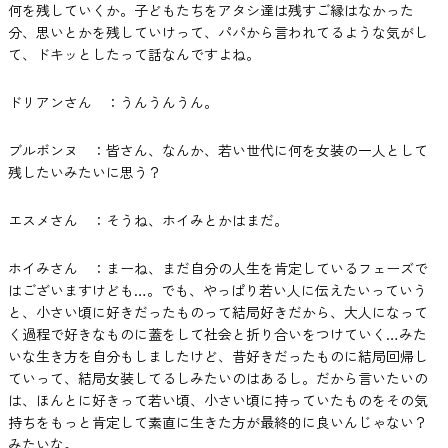
何を残していくか。子どもたちをアタシ達は残すご縁はなかった
分、思いとかを残していけって、パパから言われてるような気がし
て、ドキッとしたって話なんですよね。
ドリアンさん ：うんうんうん。
ブルボンヌ ：皆さん、なんか、若い世代に何を女装の一人として
残したいみたいに思う？
エスメさん ：そうね、ホイみとかはまだ。
ホイみさん ：まーね、まだ自分の人生を肯定しているフェーズで
はございますけども…。でも、やっぱり若い人に伝えたいっていう
と、小さい頃に好きだったものって結局好きだから、大人になって
く過程で好きなものに蓋をして社会と折り合いをつけていく…みた
いな生き方を自分もしましたけど、昔好きだったものに結局回帰し
ていって、結局女装してるしみたいのはあるし。だから言いたいの
は、ほんとに好きって若い頃、小さい頃に持っていたものをその気
持ちをもっと肯定して素直に生きた方が最終的に良いんじゃない？
みたいな。