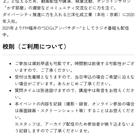
よ」と伝えるため、動画配信や講演、執筆活動、オンラインサロン
「かず部屋」の運営などコミュニティ交流などに力を注ぐ。
ダイバーシティ推進に力を入れる三洋化成工業（本社：京都）に2020
年入社。
2021年よりFM福井の“SDGsアンバサダー”としてラジオ番組も配信
中。
校則（ご利用について）
ご参加は遅刻早退も可能です。時間割は前後する可能性がござ
いますので、ご了承ください。
受付は先着順となりますので、当日申込の場合ご希望に沿えな
い場合がございます。あらかじめご了承ください。
質問タイムは別途設けますので、講座中は発言をお控えくださ
い。
本イベントの内容を記録（撮影・録音、オンライン参加の場合
は画面録画・スクリーンショット等）することはお控えくださ
い。
※スタッフは、アーカイブ配信のため参加者が映り込まないよ
う記録しますのでご了承くださいませ。