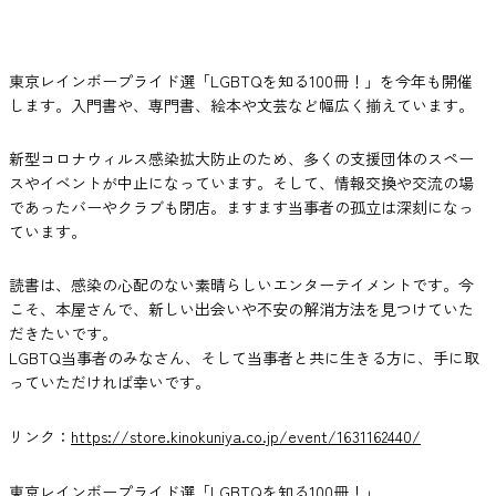
東京レインボープライド選「LGBTQを知る100冊！」を今年も開催
します。入門書や、専門書、絵本や文芸など幅広く揃えています。
新型コロナウィルス感染拡大防止のため、多くの支援団体のスペー
スやイベントが中止になっています。そして、情報交換や交流の場
であったバーやクラブも閉店。ますます当事者の孤立は深刻になっ
ています。
読書は、感染の心配のない素晴らしいエンターテイメントです。今
こそ、本屋さんで、新しい出会いや不安の解消方法を見つけていた
だきたいです。
LGBTQ当事者のみなさん、そして当事者と共に生きる方に、手に取
っていただければ幸いです。
リンク：
https://store.kinokuniya.co.jp/event/1631162440/
東京レインボープライド選「LGBTQを知る100冊！」