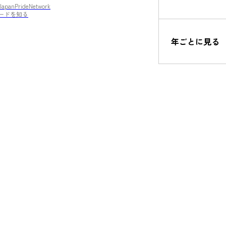
JapanPrideNetwork
ードを知る
年ごとに見る