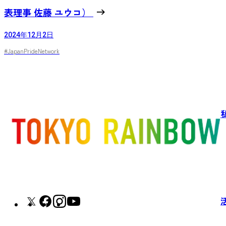
表理事 佐藤 ユウコ）
2024年12月2日
#JapanPrideNetwork