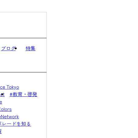
ブログ
特集
ce Tokyo
ct
#教育・啓発
e
Colors
eNetwork
パレードを知る
演