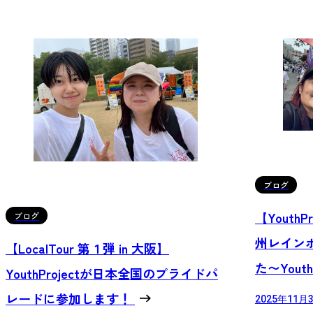
ブログ
【YouthPr
ブログ
州レイン
【LocalTour 第１弾 in 大阪】
た〜Yout
YouthProjectが日本全国のプライドパ
レードに参加します！
2025年11月