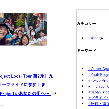
カテゴリー
すべて
キーワード
#Queer Spa
#YouthProje
oject Local Tour 第2弾】九
#Tokyo Prid
ボープライドに参加しまし
#Find Your 
#JapanPrid
hProjectがあなたの街へ〜
#プライド
#研修・講
3日