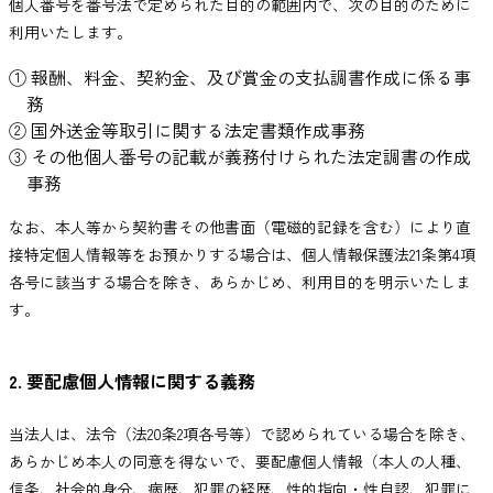
個人番号を番号法で定められた目的の範囲内で、次の目的のために
利用いたします。
① 報酬、料金、契約金、及び賞金の支払調書作成に係る事
務
② 国外送金等取引に関する法定書類作成事務
③ その他個人番号の記載が義務付けられた法定調書の作成
事務
なお、本人等から契約書その他書面（電磁的記録を含む）により直
接特定個人情報等をお預かりする場合は、個人情報保護法21条第4項
各号に該当する場合を除き、あらかじめ、利用目的を明示いたしま
す。
2. 要配慮個人情報に関する義務
当法人は、法令（法20条2項各号等）で認められている場合を除き、
あらかじめ本人の同意を得ないで、要配慮個人情報（本人の人種、
信条、社会的身分、病歴、犯罪の経歴、性的指向・性自認、犯罪に