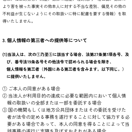
より害を被った事実その他本人に対する不当な差別、偏見その他の
不利益が生じないようにその取扱いに特に配慮を要する情報）を取
得いたしません。
3. 個人情報の第三者への提供等について
(1)当法人は、次の①乃至⑤に該当する場合、法第27条第1項各号、及
び、番号法19条各号その他法令で認められる場合を除き、
個人情報を第三者（外国にある第三者を含みます。以下同じ。）
に提供いたしません。
① ご本人の同意がある場合
② 当法人が利用目的の達成に必要な範囲内において個人情
報の取扱いの全部または一部を委託する場合
③ 国の機関もしくは地方公共団体またはその委託を受けた
者が法令の定める事務を遂行することに対して協力する必
要がある場合であって、本人の同意を得ることによって当
該事務の遂行に支障を及ぼすおそれがある場合