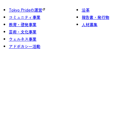
Tokyo Prideの運営
沿革
コミュニティ事業
報告書・発行物
教育・啓発事業
人材募集
芸術・文化事業
ウェルネス事業
アドボカシー活動