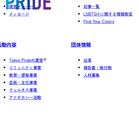
運営メンバー
記事一覧
メッセージ
LGBTQ+に関する情報発信
Find Your Colors
活動内容
団体情報
Tokyo Prideの運営
沿革
コミュニティ事業
報告書・発行物
教育・啓発事業
人材募集
芸術・文化事業
ウェルネス事業
アドボカシー活動