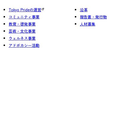
Tokyo Prideの運営
沿革
コミュニティ事業
報告書・発行物
教育・啓発事業
人材募集
芸術・文化事業
ウェルネス事業
アドボカシー活動